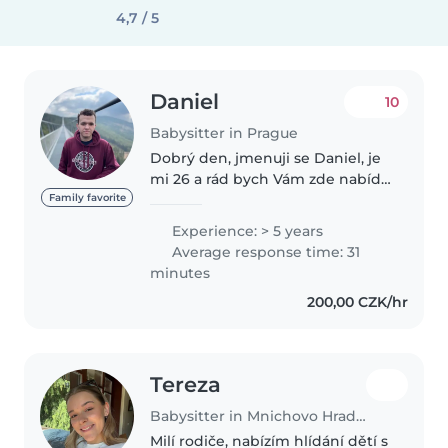
4,7 / 5
Daniel
10
Babysitter in Prague
Dobrý den, jmenuji se Daniel, je
mi 26 a rád bych Vám zde nabídl
své služby doučování a hlídání
Family favorite
dětí. Zkušenosti mám jak s
Experience: > 5 years
nejmenšími dětmi, tak i se
Average response time: 31
staršími. Hlídám už přes 5 let..
minutes
200,00 CZK/hr
Tereza
Babysitter in Mnichovo Hradiště
Milí rodiče, nabízím hlídání dětí s