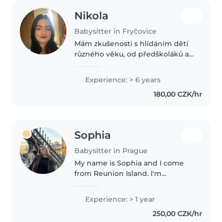
Nikola
Babysitter in Fryčovice
Mám zkušenosti s hlídáním dětí
různého věku, od předškoláků až
po školní děti. Pracovala jsem na
prázdninových kempech pro
Experience: > 6 years
děti v předškolním i školním
180,00 CZK/hr
věku a 4 roky jsem působila..
Sophia
Babysitter in Prague
My name is Sophia and I come
from Reunion Island. I'm
currently a student but looking
for a small job next to classes. I
Experience: > 1 year
am a very creative and organized
250,00 CZK/hr
person. I started babysitting..