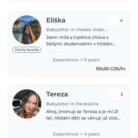
Eliška
4
Babysitter in Hradec Králové
Jsem milá a trpělivá chůva s
5letými zkušenostmi v hlídání
dětí od předškolního až po
Family favorite
středoškolský věk. Jsem vždy
Experience: > 5 years
připravena poskytnout dětem
150,00 CZK/hr
bezpečné a podnětné prostředí,
ve kterém..
Tereza
3
Babysitter in Pardubice
Ahoj, jmenuji se Tereza a je mi 21
let. Hlídání dětí se věnuji už více
než 4 roky a práce s dětmi mě
opravdu baví. Ke každému dítěti
Experience: > 4 years
přistupuji s trpělivostí,