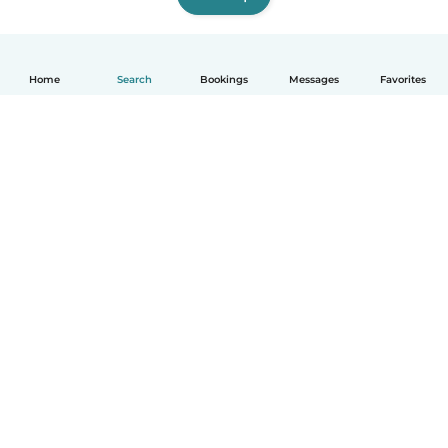
Home
Search
Bookings
Messages
Favorites
English
How it works
Help
Terms & Privacy
Pricing
Company details
Babysits for Work
Community standards
© Babysits B.V.