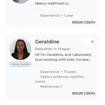
láskou, trpělivostí a
porozuměním. Jmenuji se Tereza
a bydlím v Mnichově Hradišti. S
Experience: > 1 year
dětmi jsem pracovala přes rok na
300,00 CZK/hr
pozici asistentky pedagoga..
Geraldine
8
Babysitter in Prague
Hi! I’m Geraldine, and I absolutely
love working with kids. I’ve been
babysitting for a few years,
Family favorite
looking after children of
Experience: > 11 years
different ages — from playful
Výpis z evidence rejstříku
toddlers to busy school-age..
trestů
References: 1
300,00 CZK/hr