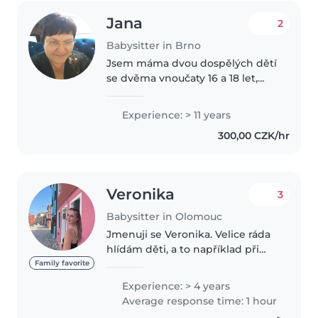
Jana
2
Babysitter in Brno
Jsem máma dvou dospělých dětí
se dvěma vnoučaty 16 a 18 let,
pracuji s dětmi v kroužcích,
doučuji děti učivo základní školy
Experience: > 11 years
včetně angličtiny, němčiny, a
300,00 CZK/hr
nebo ruštiny, organizuji dětské..
Veronika
3
Babysitter in Olomouc
Jmenuji se Veronika. Velice ráda
hlídám děti, a to například při
oslavách, svatbách a při
Family favorite
podobných příležitostech. Péči o
Experience: > 4 years
děti bych se v budoucnu chtěla
Average response time: 1 hour
věnovat profesionálně, a to..