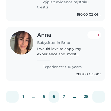
Výpis z evidence rejstříku
respektem a snažím se..
trestů
180,00 CZK/hr
Anna
1
Babysitter in Brno
I would love to apply my
experience and, most
importantly, my long-standing
passion and interest in games
Experience: > 10 years
and childcare. The world of
280,00 CZK/hr
children is very close to me—I
naturally understand..
1
...
5
6
7
...
28