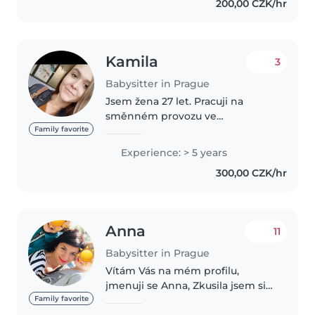
200,00 CZK/hr
Kamila
3
Babysitter in Prague
Jsem žena 27 let. Pracuji na
směnném provozu ve
zdravotnictví a ve volných dnech
Family favorite
nabízím hlídání dětí, je možné se
Experience: > 5 years
kdykoliv domluvit na jakémkoli
300,00 CZK/hr
termínu, který budete
potřebovat,..
Anna
11
Babysitter in Prague
Vítám Vás na mém profilu,
jmenuji se Anna, Zkusila jsem si
různé práce, ale práce s dětmi
Family favorite
mě naplnuje a baví nejvíce a