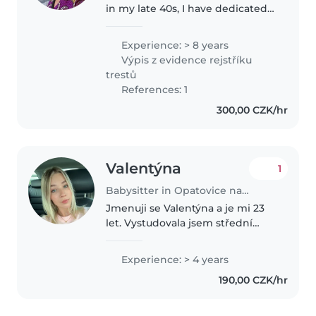
in my late 40s, I have dedicated
over 8 years to working with
children of all ages, from babies
Experience: > 8 years
to grade-schoolers. I'm fluent in
Výpis z evidence rejstříku
English,Czech, and..
trestů
References: 1
300,00 CZK/hr
Valentýna
1
Babysitter in Opatovice nad Labem
Jmenuji se Valentýna a je mi 23
let. Vystudovala jsem střední
pedagogickou školu v Čáslavi.
Následně jsem dokončila
Experience: > 4 years
bakalářské studium učitelství pro
190,00 CZK/hr
mateřské školy a aktuálně
studuji..