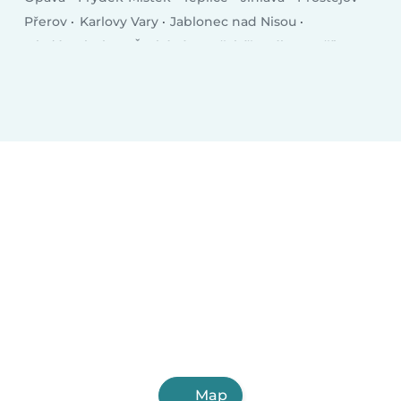
Přerov
Karlovy Vary
Jablonec nad Nisou
Mladá Boleslav
Česká Lípa
Třebíč
Tábor
Příbram
Orlová
Trutnov
Písek
Kolín
Vsetín
Map