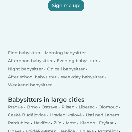
Sign me up!
Find babysitter
Morning babysitter
Afternoon babysitter
Evening babysitter
Night babysitter
On call babysitter
After school babysitter
Weekday babysitter
Weekend babysitter
Babysitters in large cities
Prague
Brno
Ostrava
Pilsen
Liberec
Olomouc
České Budějovice
Hradec Králové
Ústí nad Labem
Pardubice
Havířov
Zlín
Most
Kladno
Fryštát
Opava
Frýdek-Místek
Teplice
Jihlava
Prostějov