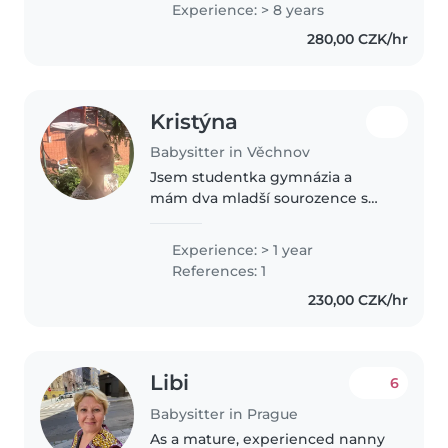
Experience: > 8 years
tedy i hlídání pejsků, ale to jsou
280,00 CZK/hr
nárazové akce. I přesto že..
Kristýna
Babysitter in Věchnov
Jsem studentka gymnázia a
mám dva mladší sourozence s
velkým věkovým rozdílem, díky
čemuž jsem si od mala vytvořila
Experience: > 1 year
blízký vztah k práci s dětmi. Ve
References: 1
volném čase se jim ráda věnuji..
230,00 CZK/hr
Libi
6
Babysitter in Prague
As a mature, experienced nanny