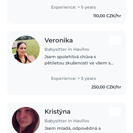
několik let. Je na mě spoleh a
Experience: > 5 years
vždy se na všem ráda
110,00 CZK/hr
domluvím.Ráda pohlídám u mě
doma nebo..
Veronika
Babysitter in Havířov
Jsem spolehlivá chůva s
pětiletou zkušeností ve všem s
dětmi od nejmenších až po
školní věk. Vystudovala jsem
Experience: > 5 years
sociálně výchovnou péči a mám
250,00 CZK/hr
zkušenosti s péčí o děti se
speciálními..
Kristýna
Babysitter in Havířov
Jsem mladá, odpovědná a