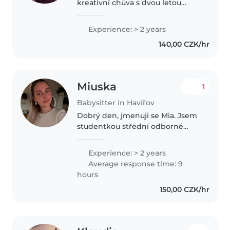
kreativní chůva s dvou letou
zkušeností s dětmi všech
věkových skupin. Ráda tvořím a
Experience: > 2 years
hraju s dětmi a také jim mohu
140,00 CZK/hr
pomáhat s domácími úkoly. V
současné době..
Miuska
1
Babysitter in Havířov
Dobrý den, jmenuji se Mia. Jsem
studentkou střední odborné
školy pedagogické, tudíž mám
vysokou praxi s dětmi. Jsem
Experience: > 2 years
velmi přátelská, zábavná. Ráda
Average response time: 9
bych si s vašimi dětmi udělala
hours
vztah,..
150,00 CZK/hr