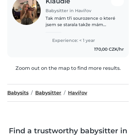
Klaudie
Babysitter in Havířov
Tak mám tři sourozence o které
jsem se starala takže mám
zkušenosti. Je mi 20 let. Mám
dokončenou střední s maturitou.
Experience: < 1 year
Jsem zdravotní sestra, ale práce s
170,00 CZK/hr
dětmi mě vždy zajímala víc...
Zoom out on the map to find more results.
Babysits
Babysitter
Havířov
Find a trustworthy babysitter in