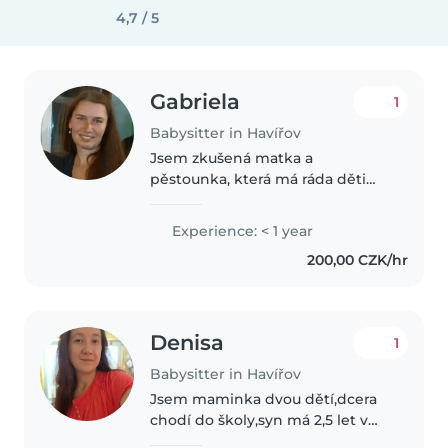
4,7 / 5
Gabriela
1
Babysitter in Havířov
Jsem zkušená matka a
pěstounka, která má ráda děti
všech věkových kategorií - od
miminek až po teenagery. I když
Experience: < 1 year
nemám předchozí zkušenosti s
200,00 CZK/hr
hlídáním, mám děti vlastní a
jsem schopná..
Denisa
1
Babysitter in Havířov
Jsem maminka dvou dětí,dcera
chodí do školy,syn má 2,5 let v
rodině i přátelům hlídám děti už