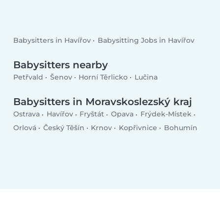
Babysitters in Havířov
Babysitting Jobs in Havířov
Babysitters nearby
Petřvald
Šenov
Horní Těrlicko
Lučina
Babysitters in Moravskoslezský kraj
Ostrava
Havířov
Fryštát
Opava
Frýdek-Místek
Orlová
Český Těšín
Krnov
Kopřivnice
Bohumín