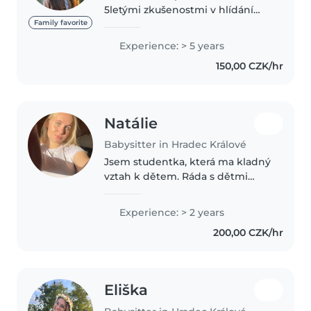
5letými zkušenostmi v hlídání
dětí od předškolního až po
Family favorite
středoškolský věk. Jsem vždy
Experience: > 5 years
připravena poskytnout dětem
150,00 CZK/hr
bezpečné a podnětné prostředí,
ve kterém..
Natálie
Babysitter in Hradec Králové
Jsem studentka, která ma kladný
vztah k dětem. Ráda s dětmi
tvořím, vyrábím a vymýšlím jim
jiny zajímavý program. V
Experience: > 2 years
uplynulém roce jsem také pro
200,00 CZK/hr
děti pořádala výtvarné dílny k
tematickým..
Eliška