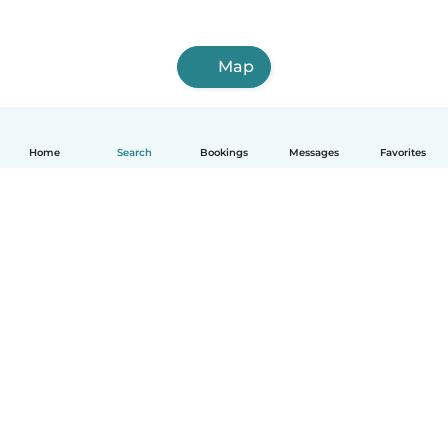
Map
Home
Search
Bookings
Messages
Favorites
English
How it works
Help
Terms & Privacy
Pricing
Company details
Babysits for Work
Community standards