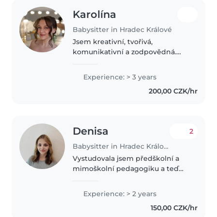
Karolína
Babysitter in Hradec Králové
Jsem kreativní, tvořivá,
komunikativní a zodpovědná.
Zkušenosti s dětmi mám
prakticky odjakživa – už od
Experience: > 3 years
mladšího věku jsem pomáhala se
200,00 CZK/hr
starostí o svého o mnoho let
mladšího brášku...
Denisa
2
Babysitter in Hradec Králové
Vystudovala jsem předškolní a
mimoškolní pedagogiku a teď
studuji na vysoké škole speciální
pedagogiku. Měla jsem praxi ve
Experience: > 2 years
školce, družině a na táborech.
150,00 CZK/hr
Ráda bych využila svůj volný..