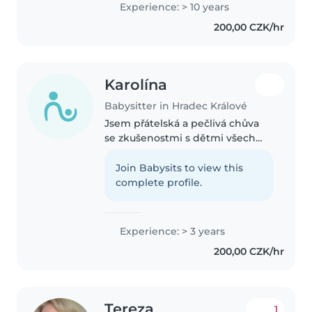
Experience: > 10 years
na základní škole jako asistentka
200,00 CZK/hr
pedagoga a také učila..
Karolína
Babysitter in Hradec Králové
Jsem přátelská a pečlivá chůva
se zkušenostmi s dětmi všech
věkových kategorií od batolat až
po školáky. Mé koníčky jsou
Join Babysits to view this
kreslení, tvoření a hraní si s
complete profile.
dětmi. Baví mě vařit, starat..
Experience: > 3 years
200,00 CZK/hr
Tereza
1