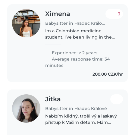
Ximena
3
Babysitter in Hradec Králové
Im a Colombian medicine
student, I’ve been living in the
Czech Republic for 4 years now,
I’m very social, good with kids,
Experience: > 2 years
patient and flexible with dates.
Average response time: 34
Because of my mayor, I’ve..
minutes
200,00 CZK/hr
Jitka
Babysitter in Hradec Králové
Nabízím klidný, trpělivý a laskavý
přístup k Vašim dětem. Mám
praxi s dětmi s postižením a s
poruchami učení. Pracovala jsem