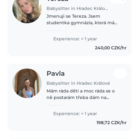
Babysitter in Hradec Králové
Jmenuji se Tereza. Jsem
studentka gymnázia, která má
ráda děti a baví ji trávit s nimi čas.
Často hlídám své mladší
Experience: < 1 year
bratrance a sestřenice, takže
240,00 CZK/hr
mám zkušenosti s péčí o děti i s
vymýšlením..
Pavla
Babysitter in Hradec Králové
Mám ráda děti a moc ráda se o
ně postarám třeba dám na
kroužek atd. Jinak jsem
vystudovaná pečovatelka. Hlídala
Experience: < 1 year
jsem sestřenici od malá a to mi
198,72 CZK/hr
bylo 15 let