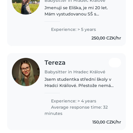
Babysitter in Hradec Králové
Jmenuji se Eliška, je mi 20 let.
Mám vystudovanou SŠ s
maturitou a aktuálně studuji VŠ.
S hlídáním dětí mám
Experience: > 5 years
dlouhodobou zkušenost,
250,00 CZK/hr
nedozdila jsem i na letní tábory
jako praktikantka...
Tereza
Babysitter in Hradec Králové
Jsem studentka střední školy v
Hradci Kráílové. Přestože nemám
odborné kvalifikace pro práci s
dětmi, věřím že mám v této
Experience: > 4 years
oblasti dostatečnou praxi. Více
Average response time: 32
než 10 let se věnuji skautingu..
minutes
150,00 CZK/hr