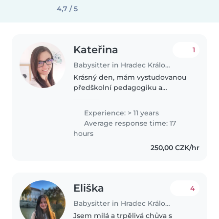
4,7 / 5
Kateřina
1
Babysitter in Hradec Králové
Krásný den, mám vystudovanou
předškolní pedagogiku a
zkušenosti z MŠ, od vlastních
dětí i z hlídání v rodinách (od
Experience: > 11 years
miminek po školáky). Miluji trávit
Average response time: 17
čas s dětmi, je to pro mě
hours
naplňující..
250,00 CZK/hr
Eliška
4
Babysitter in Hradec Králové
Jsem milá a trpělivá chůva s