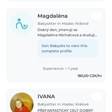
Magdaléna
Babysitter in Hradec Králové
Dobrý den, jmenuji se
Magdaléna Michalcová a studuji
na Biskupském gymnáziu v
Hradci Králové. Je mi 16 let a
Join Babysits to view this
měla bych zájem si něco
complete profile.
přivydělat. O děti se velmi
zajímám. Mám 2 mladší..
Experience: < 1 year
180,00 CZK/hr
IVANA
Babysitter in Hradec Králové
PŘEFANTASTICKÝ CELÝ DOBRÝ