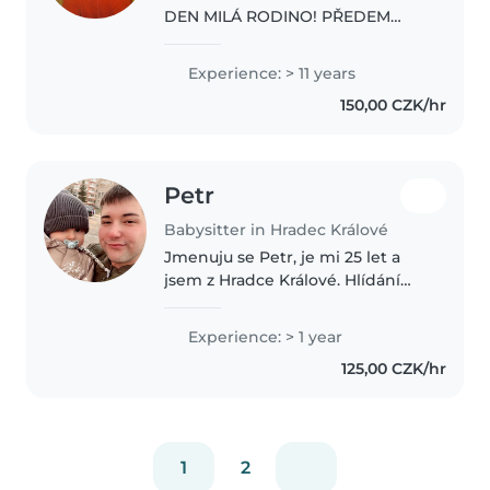
DEN MILÁ RODINO! PŘEDEM
VÁM DĚKUJI ZA VAŠE REAKCE!
SVÉ PRACOVNÍ ZKUŠENOSTI
Experience: > 11 years
JSEM NASBÍRALA PŘI SVÉM
150,00 CZK/hr
POBYTU V NĚMECKU A
PŘEDEVŠÍM V HOLANDSKU A
TAKÉ V ČESKÉ..
Petr
Babysitter in Hradec Králové
Jmenuju se Petr, je mi 25 let a
jsem z Hradce Králové. Hlídání
dětí mě baví od mých 13 let, kdy
jsem byl nejstarší na táboře a od
Experience: > 1 year
svých 14 let jsem hlídal
125,00 CZK/hr
pravidelně známým 2 děti..
1
2