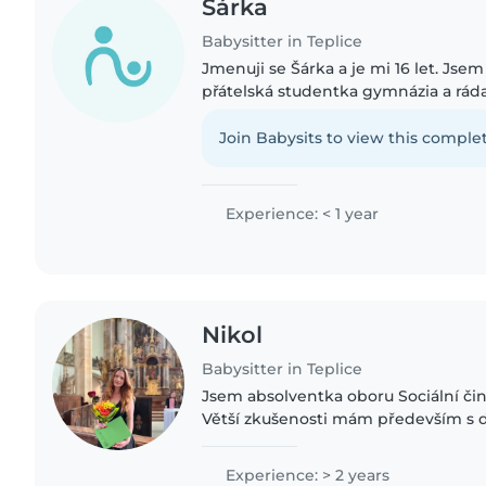
Šárka
Babysitter in Teplice
Jmenuji se Šárka a je mi 16 let. Jse
přátelská studentka gymnázia a rá
děti. Mám zkušenosti s péčí o předšk
Často jsem hlídala..
Join Babysits to view this complet
Experience: < 1 year
Nikol
Babysitter in Teplice
Jsem absolventka oboru Sociální čin
Větší zkušenosti mám především s 
kterému jsem se věnovala během st
umím trpělivě vysvětlovat učivo..
Experience: > 2 years