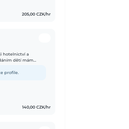
205,00 CZK/hr
i hotelnictví a
lídáním dětí mám
ravidelně pomáhala s
e profile.
140,00 CZK/hr