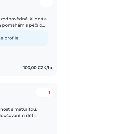
m zodpovědná, klidná a
da pomáhám s péčí o
oláky a školáky.
e profile.
100,00 CZK/hr
1
nost s maturitou.
doučováním dětí,
udia. Díky tomu