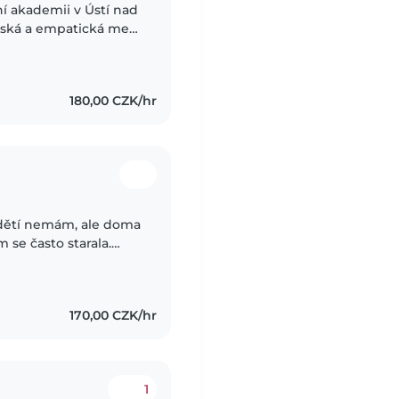
ní akademii v Ústí nad
lská a empatická mezi
hození ven. Zkušenosti
180,00 CZK/hr
 dětí nemám, ale doma
 se často starala.
ivém domě, kde
170,00 CZK/hr
1