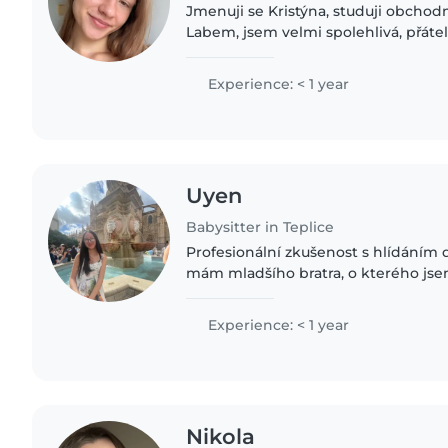
Jmenuji se Kristýna, studuji obchod
Labem, jsem velmi spolehlivá, přáte
mé volné aktivit je pečení, čtení, c
jsem nabrala..
Experience: < 1 year
Uyen
Babysitter in Teplice
Profesionální zkušenost s hlídáním
mám mladšího bratra, o kterého jsem
Současně dělám dobrovolnictví v Ž
trávíme čas s dětmi. V..
Experience: < 1 year
Nikola