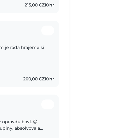
215,00 CZK/hr
m je ráda hrajeme si
200,00 CZK/hr
 opravdu baví. 😊
upiny, absolvovala
íce než rok pracuji v