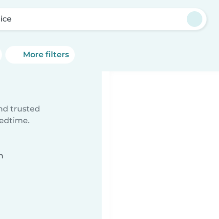
lice
More filters
ind trusted
bedtime.
n