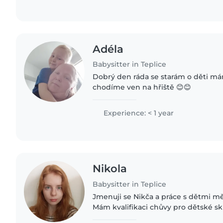
Adéla
Babysitter in Teplice
Dobrý den ráda se starám o děti má
chodíme ven na hřiště 😊😊
Experience: < 1 year
Nikola
Babysitter in Teplice
Jmenuji se Nikča a práce s dětmi mě
Mám kvalifikaci chůvy pro dětské sk
jsem 100 hodin odborné praxe a již v