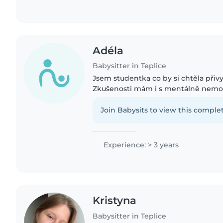
Adéla
Babysitter in Teplice
Jsem studentka co by si chtěla přivy
Zkušenosti mám i s mentálně nem
bratrovi,co bohužel mentálně nemoc
čtení,kreslení a hudba
Join Babysits to view this complet
Experience: > 3 years
Kristyna
Babysitter in Teplice