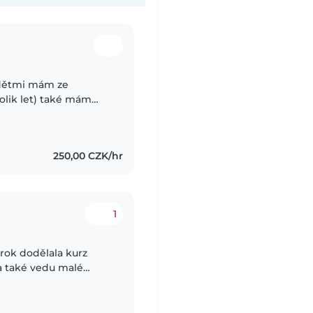
s dětmi mám ze
olik let) také mám
em v soukromé školce,
250,00 CZK/hr
1
 rok dodělala kurz
a také vedu malé
osti s vlastními