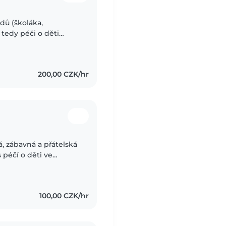
edů (školáka,
 tedy péči o děti
i večerní rituály.
200,00 CZK/hr
, zábavná a přátelská
 péčí o děti ve
ení, tvoření, hudbu a
100,00 CZK/hr