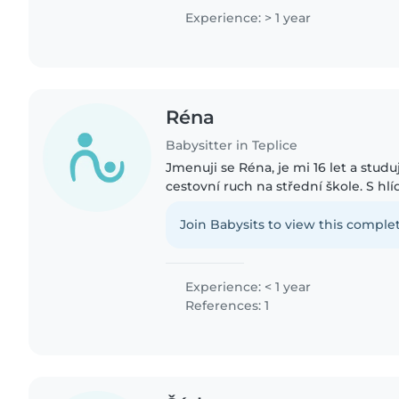
dětské skupině...
Experience: > 1 year
Réna
Babysitter in Teplice
Jmenuji se Réna, je mi 16 let a studuj
cestovní ruch na střední škole. S h
zkušenosti již od 15 let, kdy jsem p
péčí o mladší členy..
Join Babysits to view this complet
Experience: < 1 year
References: 1