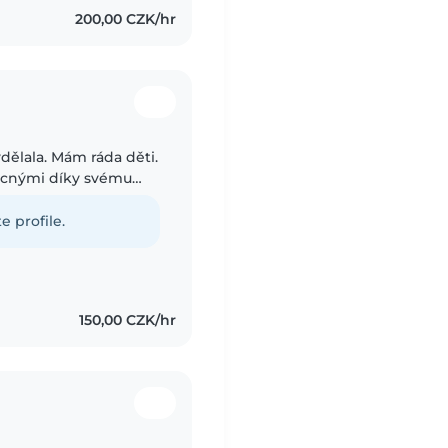
200,00 CZK/hr
dělala. Mám ráda děti.
ocnými díky svému
ný je. Baví mě
e profile.
150,00 CZK/hr