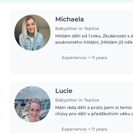
Michaela
Babysitter in Teplice
Hlídám děti od 1.roku. Zkušenosti 
soukromého hlídání, (Hlídám již něk
zkušenost s dvojčaty... Pracovala js
nyní mám také praxi..
Experience: > 11 years
Lucie
Babysitter in Teplice
Mám ráda děti a proto jsem si tento
chůvy pro děti v předškolním věku 
skautky a skauty. Mám bohaté zkušen
dětmi holčička i kluk,..
Experience: > 11 years