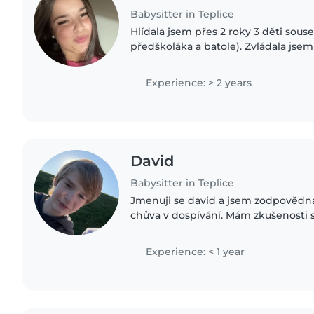
Babysitter in Teplice
Hlídala jsem přes 2 roky 3 děti sous
předškoláka a batole). Zvládala jsem
různého věku, jejich program, večeře 
Jsem přirozeně empatická..
Experience: > 2 years
David
Babysitter in Teplice
Jmenuji se david a jsem zodpovědná
chůva v dospívání. Mám zkušenosti s
školním věku a mám rád kreslení, čt
hry. Jsem pohodlí..
Experience: < 1 year