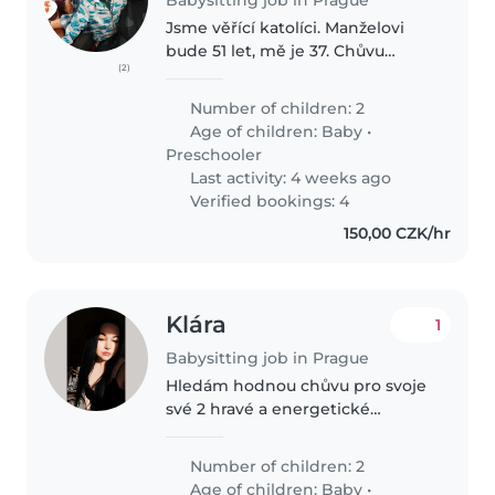
Jsme věřící katolíci. Manželovi
bude 51 let, mě je 37. Chůvu
(2)
chceme pro Jonáše ( věk 3,45 ),
který chodí do školky. Neumí se
Number of children: 2
sám obléknout a obout. Ve
Age of children:
Baby
•
volném čase si hraje se
Preschooler
stavebnicí..
Last activity: 4 weeks ago
Verified bookings: 4
150,00 CZK/hr
Klára
1
Babysitting job in Prague
Hledám hodnou chůvu pro svoje
své 2 hravé a energetické
chlapečky🙂
Number of children: 2
Age of children:
Baby
•