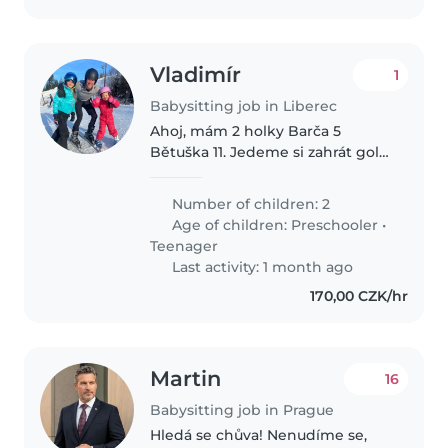
Vladimír
1
Babysitting job in Liberec
Ahoj, mám 2 holky Barča 5
Bětuška 11. Jedeme si zahrát golf.
Potřeboval bych aby jim někdo
dělal doprovod od pátku do
Number of children: 2
neděle. Díky
Age of children:
Preschooler
•
Teenager
Last activity: 1 month ago
170,00 CZK/hr
Martin
16
Babysitting job in Prague
Hledá se chůva! Nenudíme se,