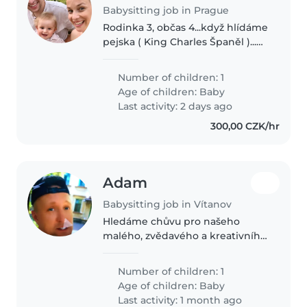
Babysitting job in Prague
Rodinka 3, občas 4...když hlídáme
pejska ( King Charles Španěl )...
Vždycky jsme byli v jednom kole,
ale co máme Vojtíka, tak jedeme
Number of children: 1
na super power. Oba se snažíme
Age of children:
Baby
pracovat, ale zároveň..
Last activity: 2 days ago
300,00 CZK/hr
Adam
Babysitting job in Vítanov
Hledáme chůvu pro našeho
malého, zvědavého a kreativního
chlapce. Máme domácí mazlíčky,
takže byste měli být s nimi
Number of children: 1
zvyklí. Naše rodina by ráda měla
Age of children:
Baby
někoho, kdo je zkušený s ADHD...
Last activity: 1 month ago