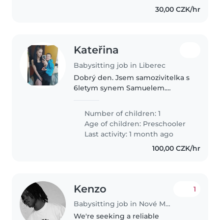
30,00 CZK/hr
Kateřina
Babysitting job in Liberec
Dobrý den. Jsem samozivitelka s
6letym synem Samuelem.
Hlídání mi odpadlo jelikož jsme
se v rodině nepohodli.
Number of children: 1
Potřebovala bych hlídání brzo
Age of children:
Preschooler
ráno na 4:30 abych mohla vyrážet
Last activity: 1 month ago
v 5 do..
100,00 CZK/hr
Kenzo
1
Babysitting job in Nové Město
We're seeking a reliable