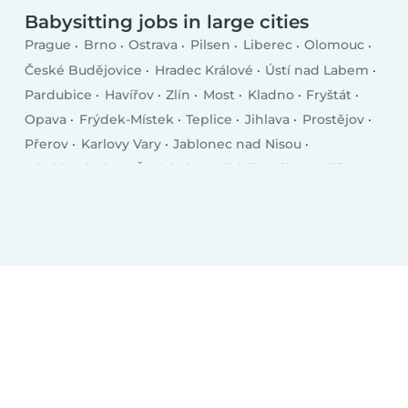
Babysitting jobs in large cities
Prague
Brno
Ostrava
Pilsen
Liberec
Olomouc
České Budějovice
Hradec Králové
Ústí nad Labem
Pardubice
Havířov
Zlín
Most
Kladno
Fryštát
Opava
Frýdek-Místek
Teplice
Jihlava
Prostějov
Přerov
Karlovy Vary
Jablonec nad Nisou
Mladá Boleslav
Česká Lípa
Třebíč
Tábor
Příbram
Orlová
Trutnov
Písek
Kolín
Vsetín