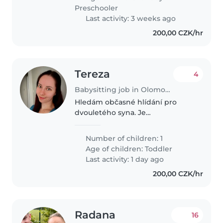
Preschooler
Last activity: 3 weeks ago
200,00 CZK/hr
Tereza
4
Babysitting job in Olomouc
Hledám občasné hlídání pro
dvouletého syna. Je
komunikativní a přátelský.
Hlídání je potřebné v době kdy
Number of children: 1
mám lékaře nebo nějaké
Age of children:
Toddler
vyřizování.
Last activity: 1 day ago
200,00 CZK/hr
Radana
16