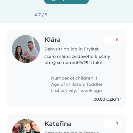
4,7 / 5
Klára
6
Babysitting job in Fryštát
Jsem máma zvídavého klučiny
který se narodil 9/25 a také
máme doma fenku zlatého
retrívra. Partner je
Number of children: 1
zaneprázdněný OSVČ a hledáme
Age of children:
Toddler
parťačku k nám do rodiny která
Last activity: 1 week ago
se o malého postará..
100,00 CZK/hr
Kateřina
7
Babysitting job in Prague