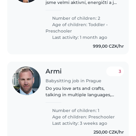
jsme velmi aktivní, energičtí a je
stále sranda.
Number of children: 2
Age of children:
Toddler
•
Preschooler
Last activity: 1 month ago
999,00 CZK/hr
Armi
3
Babysitting job in Prague
Do you love arts and crafts,
talking in multiple languages,
music, and running around
outside? If so, my son would love
Number of children: 1
to meet you.
Age of children:
Preschooler
Last activity: 3 weeks ago
250,00 CZK/hr