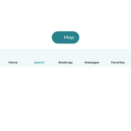
Map
Home
Search
Bookings
Messages
Favorites
English
How it works
Help
Terms & Privacy
Pricing
Company details
Babysits for Work