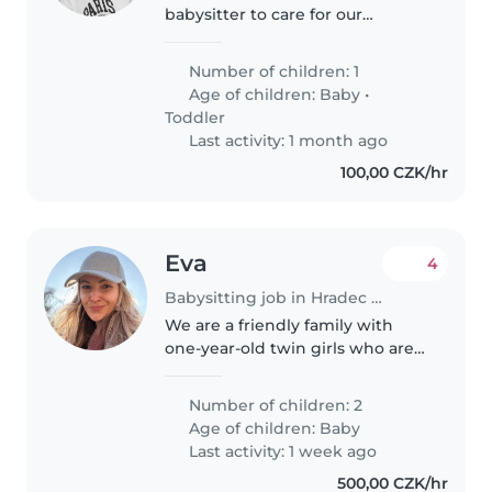
babysitter to care for our
energetic toddler at our home.
Our little one is sporty, creative,
Number of children: 1
and full of energy, so someone
Age of children:
Baby
•
who loves to play and engage is..
Toddler
Last activity: 1 month ago
100,00 CZK/hr
Eva
4
Babysitting job in Hradec Králové
We are a friendly family with
one-year-old twin girls who are
curious, cheerful, and love
discovering new things. As I am
Number of children: 2
returning to work part-time
Age of children:
Baby
(50%), we are looking for a
Last activity: 1 week ago
caring..
500,00 CZK/hr