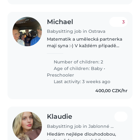
Michael
3
Babysitting job in Ostrava
Matematik a umělecká partnerka
mají syna :-) V každém případě
se nudit s námi nebudete.
Částečně pendluji mezi Prahou a
Number of children: 2
Ostravou, partnerka s našim 4
Age of children:
Baby
•
měsíčním synem se nyní
Preschooler
přesouvá..
Last activity: 3 weeks ago
400,00 CZK/hr
Klaudie
Babysitting job in Jablonné v Podještědí
Hledám nejlépe dlouhodobou,