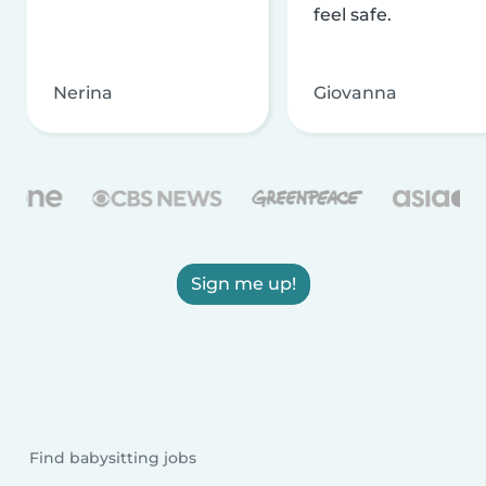
feel safe.
Nerina
Giovanna
Sign me up!
Find babysitting jobs