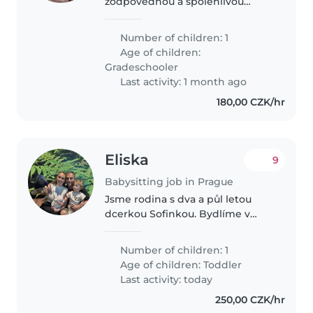
zodpovědnou a spolehlivou
chůvu pro mou desetiletou
dceru. Vždy jeden víkend v
Number of children: 1
měsíci.
Age of children:
Gradeschooler
Last activity: 1 month ago
180,00 CZK/hr
Eliska
9
Babysitting job in Prague
Jsme rodina s dva a půl letou
dcerkou Sofinkou. Bydlíme v
bytě s předzahrádkou, kde si
Sofinka moc ráda hraje a tráví
Number of children: 1
většinu času. Je zvídavá, veselá a
Age of children:
Toddler
aktivní holčička, která miluje..
Last activity: today
250,00 CZK/hr