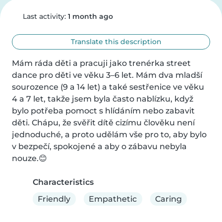
Last activity:
1 month ago
Translate this description
Mám ráda děti a pracuji jako trenérka street 
dance pro děti ve věku 3–6 let. Mám dva mladší 
sourozence (9 a 14 let) a také sestřenice ve věku 
4 a 7 let, takže jsem byla často nablízku, když 
bylo potřeba pomoct s hlídáním nebo zabavit 
děti. Chápu, že svěřit dítě cizímu člověku není 
jednoduché, a proto udělám vše pro to, aby bylo 
v bezpečí, spokojené a aby o zábavu nebyla 
nouze.😊
Characteristics
Friendly
Empathetic
Caring