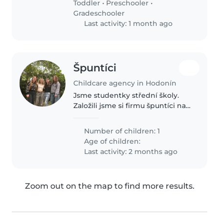
Toddler
•
Preschooler
•
Gradeschooler
Last activity: 1 month ago
Špuntíci
Childcare agency in Hodonín
Jsme studentky střední školy.
Založili jsme si firmu špuntíci na
hlídání dětí a mazlíčků. Naším
cílem je poskytnout rodičům i
Number of children: 1
majitelům zvířat jistotu, že jejich
Age of children:
nejbližší jsou v dobrých..
Last activity: 2 months ago
Zoom out on the map to find more results.