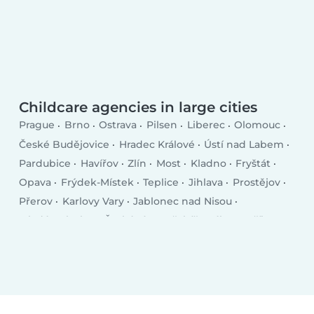
Childcare agencies in large cities
Prague
Brno
Ostrava
Pilsen
Liberec
Olomouc
České Budějovice
Hradec Králové
Ústí nad Labem
Pardubice
Havířov
Zlín
Most
Kladno
Fryštát
Opava
Frýdek-Místek
Teplice
Jihlava
Prostějov
Přerov
Karlovy Vary
Jablonec nad Nisou
Mladá Boleslav
Česká Lípa
Třebíč
Tábor
Příbram
Orlová
Trutnov
Písek
Kolín
Vsetín