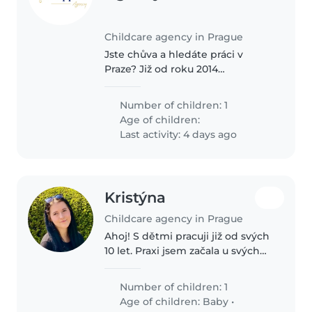
Childcare agency in Prague
Jste chůva a hledáte práci v
Praze? Již od roku 2014
spojujeme chůvy s rodinami,
které hledají spolehlivou péči.
Number of children: 1
Vyberte si nabídku podle svých
Age of children:
zkušeností a časových možností.
Last activity: 4 days ago
Zprostředkování..
Kristýna
Childcare agency in Prague
Ahoj! S dětmi pracuji již od svých
10 let. Praxi jsem začala u svých
sourozenců, poté jsem hlídala
děti u příbuzných, či známých.
Number of children: 1
Mám zkušenosti od těch úplně
Age of children:
Baby
•
nejmenších až po studenty...