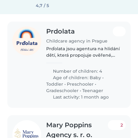
4,7 / 5
Prdolata
Childcare agency in Prague
Prďolata jsou agentura na hlídání
dětí, která propojuje ověřené,
spolehlivé a milé chůvy s
rodinami, které hledají
Number of children: 4
dlouhodobou i jednorázovou
Age of children:
Baby
•
pomoc. Zakládáme si na
Toddler
•
Preschooler
•
osobním přístupu,..
Gradeschooler
•
Teenager
Last activity: 1 month ago
Mary Poppins
2
Agency s. r. o.