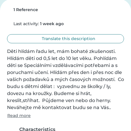
1 Reference
Last activity:
1 week ago
Translate this description
Děti hlídám řadu let, mám bohaté zkušenosti. 
Hlídám děti od 0,5 let do 10 let věku. Pohlídám  
děti se Speciálními vzdělávacími potřebami a s 
poruchami učení. Hlídám přes den i přes noc dle 
vašich požadavků a mých časových možností.  Co 
budu s dětmi dělat :  vyzvednu ze školky / ly, 
dovezu na kroužky. Budeme si hrát, 
kreslit,stříhat.  Půjdeme ven nebo do herny.

Neváhejte mě kontaktovat budu se na Vás..
Read more
Characteristics