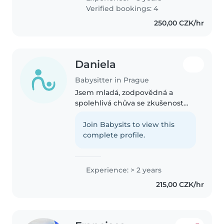
with special needs. I also work as
Verified bookings: 4
an assistant teacher in an
250,00 CZK/hr
international..
Daniela
Babysitter in Prague
Jsem mladá, zodpovědná a
spolehlivá chůva se zkušenostmi
s péčí o děti různých věkových
kategorií. Pracovala jsem jako
Join Babysits to view this
instruktorka plavání pro
complete profile.
předškolní i školní děti. Mám
zkušenosti..
Experience: > 2 years
215,00 CZK/hr