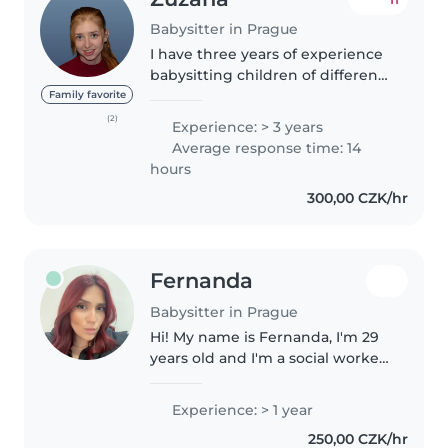
Babysitter in Prague
I have three years of experience
babysitting children of different
ages. I am responsible, patient,
Family favorite
and I enjoy spending time with
(2)
Experience: > 3 years
kids. I can help with activities,
Average response time: 14
playtime, and homework...
hours
300,00 CZK/hr
Fernanda
Babysitter in Prague
Hi! My name is Fernanda, I'm 29
years old and I'm a social worker
with experience caring for
children. Taking care of little
Experience: > 1 year
ones is something I truly enjoy,
250,00 CZK/hr
and I always aim to create..