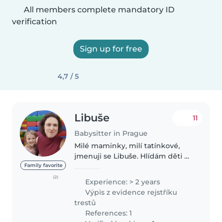
All members complete mandatory ID
verification
Sign up for free
4,7 / 5
Libuše
11
Babysitter in Prague
Milé maminky, milí tatínkové,
jmenuji se Libuše. Hlídám děti na
živnost. Mám zkušenosti s
Family favorite
hlídáním více než 20-ti dětí. Od
(2)
Experience: > 2 years
dvou měsíců až do 12-ti let. Skoro
Výpis z evidence rejstříku
všechny jsem hlídala s..
trestů
References: 1