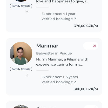
love and happiness to give, i
have a lot of experiences as
Family favorite
babysitter i have worked as one
(11)
Experience: < 1 year
for two years during the
Verified bookings: 7
pandemic, i have read a lot of..
376,00 CZK/hr
Marimar
21
Babysitter in Prague
Hi, I'm Marimar, a Filipina with
experience caring for my
younger brother and
Family favorite
nieces/nephews. I've taught high
(3)
Experience: > 5 years
school and ESL. I'm patient,
Verified bookings: 2
caring, and excited to bring joy
300,00 CZK/hr
to your..