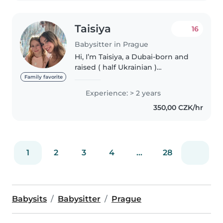
Taisiya
16
Babysitter in Prague
Hi, I’m Taisiya, a Dubai-born and
raised ( half Ukrainian )
babysitter now living and
Family favorite
studying in Prague. With two
Experience: > 2 years
degrees in music and
350,00 CZK/hr
experience working with
children, I bring a..
1
2
3
4
...
28
Babysits
Babysitter
Prague