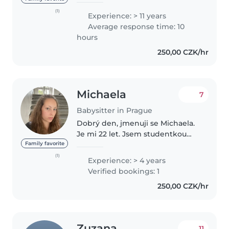
mladším sourozencům, takže se
(1)
Experience: > 11 years
aktivně dětem věnuji už spoustu
Average response time: 10
let . Během Covidu jsem
hours
pomáhala..
250,00 CZK/hr
Michaela
7
Babysitter in Prague
Dobrý den, jmenuji se Michaela.
Je mi 22 let. Jsem studentkou
vysoké školy pedagogického
Family favorite
zaměření.Mám čtyři roky
(1)
Experience: > 4 years
bohatých zkušeností jako chůva
Verified bookings: 1
a to s dětmi ve věku od 3 měsíců
250,00 CZK/hr
do..
Zuzana
11