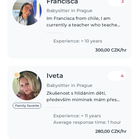
Francisca
3
Babysitter in Prague
Im Francisca from chile, I am
currently a teacher who teaches
spanish and english, also
helping in the afterschool of the
Experience: > 10 years
same school. I want to be a
300,00 CZK/hr
babysitter because I have
experience..
Iveta
4
Babysitter in Prague
Zkušenost s hlídáním dětí,
především miminek mám přes
20let a také uklízím v rodinách.
Family favorite
Baví mě práce s dětmi a ráda s
Experience: > 11 years
nimi dělám kreativní nebo
Average response time: 1 hour
vzdělávací aktivity. Jsem k
280,00 CZK/hr
dispozici..