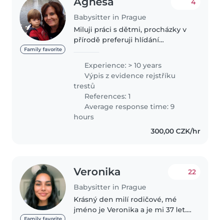
Agnesa
4
Babysitter in Prague
Miluji práci s dětmi, procházky v
přírodě preferuji hlídání
miminek a batolat. Mám 10 leté
Family favorite
zkušenosti s hlídáním i starších
Experience: > 10 years
dětí předškolního věku. Mohu
Výpis z evidence rejstříku
nabídnout hlídání i u mne doma..
trestů
References: 1
Average response time: 9
hours
300,00 CZK/hr
Veronika
22
Babysitter in Prague
Krásný den milí rodičové, mé
jméno je Veronika a je mi 37 let.
Zkušenosti s dětmi mám díky
Family favorite