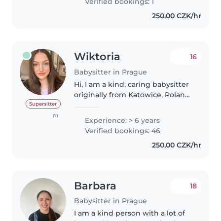
Verified bookings: 1
250,00 CZK/hr
Wiktoria
16
Babysitter in Prague
Hi, I am a kind, caring babysitter
originally from Katowice, Poland.
I am currently in Prague. I have
Supersitter
more than 5 years of experience
(7)
Experience: > 6 years
looking after little ones. I enjoy
Verified bookings: 46
walking, going..
250,00 CZK/hr
Barbara
18
Babysitter in Prague
I am a kind person with a lot of