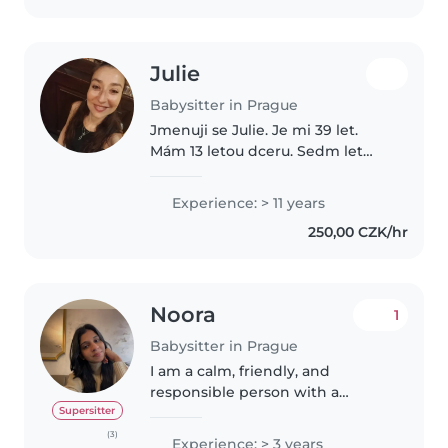
Julie
Babysitter in Prague
Jmenuji se Julie. Je mi 39 let.
Mám 13 letou dceru. Sedm let
jsem pracovala jako au-pair, k to
u jsem dělala zdravotní sestru v
Experience: > 11 years
jeslích,kde jsem se starala o děti
250,00 CZK/hr
od 10 měsíců - tří..
Noora
1
Babysitter in Prague
I am a calm, friendly, and
responsible person with a
background in psychology and
Supersitter
experience supporting children
(3)
Experience: > 3 years