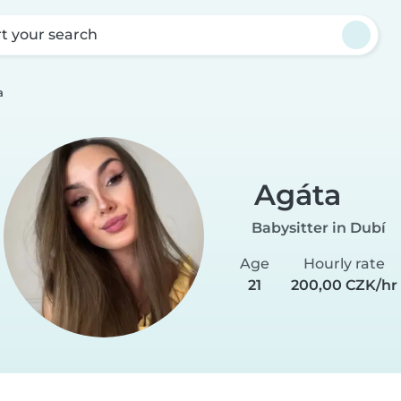
rt your search
a
Agáta
Babysitter in Dubí
Age
Hourly rate
21
200,00 CZK/hr