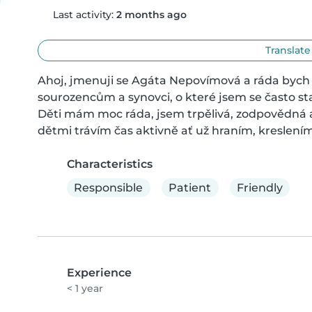
Last activity:
2 months ago
Translate
Ahoj, jmenuji se Agáta Nepovímová a ráda bych 
sourozencům a synovci, o které jsem se často sta
Děti mám moc ráda, jsem trpělivá, zodpovědná a u
dětmi trávím čas aktivně ať už hraním, kreslen
Characteristics
Responsible
Patient
Friendly
Experience
< 1 year