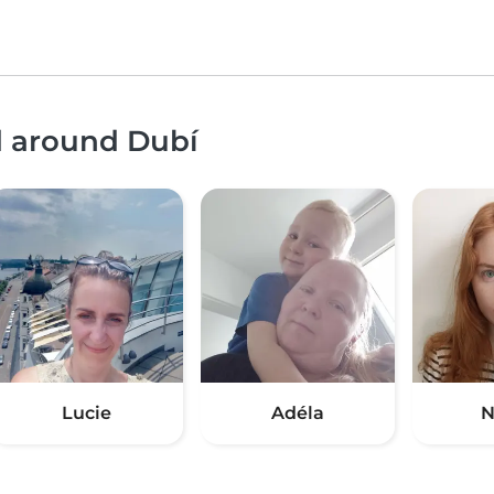
d around Dubí
Lucie
Adéla
N